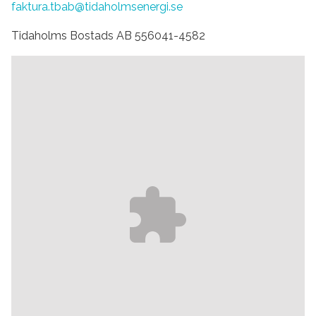
faktura.tbab@tidaholmsenergi.se
Tidaholms Bostads AB 556041-4582